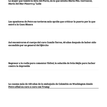
La mujer que tumbó la lista del Pacto, en la que estaba María Fda. Carrascal,
María del Mar Pizarro y “Lalis
Los opositores de Petro no tuvieron más opción que criticar la puerta por la que
entró a la Casa Blanca
Así encontraron el cuerpo del cura Camilo Torres, 60 años después de haber sido
escondido por un general del Ejército
Regresar a la radio para comentar fútbol, la solución de Iván Mejía para luchar
contra la depresión
La casona más de 100 años de la embajada de Colombia en Washington donde
Petro afinó su cara a cara con Trump