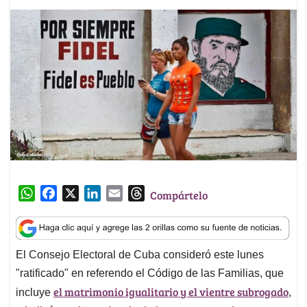
W
F
X
L
E
T
Compártelo
h
a
i
m
h
a
c
n
a
r
t
e
k
i
e
El Consejo Electoral de Cuba consideró este lunes
s
b
e
l
a
"ratificado" en referendo el Código de las Familias, que
A
o
d
d
p
o
I
s
el matrimonio igualitario y el vientre subrogado
incluye
,