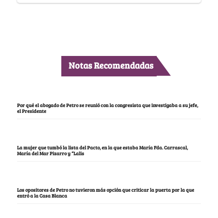
Notas Recomendadas
Por qué el abogado de Petro se reunió con la congresista que investigaba a su jefe,
el Presidente
La mujer que tumbó la lista del Pacto, en la que estaba María Fda. Carrascal,
María del Mar Pizarro y “Lalis
Los opositores de Petro no tuvieron más opción que criticar la puerta por la que
entró a la Casa Blanca