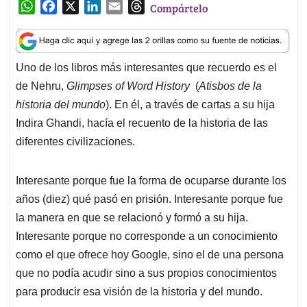
W
F
X
L
E
T
Compártelo
h
a
i
m
h
a
c
n
a
r
t
e
k
i
e
Uno de los libros más interesantes que recuerdo es el
s
b
e
l
a
de Nehru,
Glimpses of Word History
(
Atisbos de la
A
o
d
d
p
o
I
s
historia del mundo
). En él, a través de cartas a su hija
p
k
n
Indira Ghandi, hacía el recuento de la historia de las
diferentes civilizaciones.
Interesante porque fue la forma de ocuparse durante los
años (diez) qué pasó en prisión. Interesante porque fue
la manera en que se relacionó y formó a su hija.
Interesante porque no corresponde a un conocimiento
como el que ofrece hoy Google, sino el de una persona
que no podía acudir sino a sus propios conocimientos
para producir esa visión de la historia y del mundo.