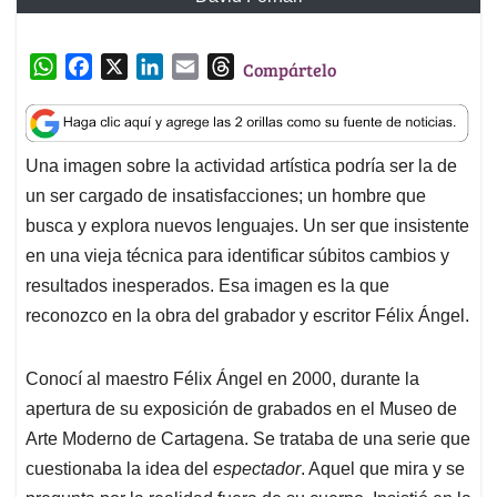
W
F
X
L
E
T
Compártelo
h
a
i
m
h
a
c
n
a
r
t
e
k
i
e
Una imagen sobre la actividad artística podría ser la de
s
b
e
l
a
un ser cargado de insatisfacciones; un hombre que
A
o
d
d
p
o
I
s
busca y explora nuevos lenguajes. Un ser que insistente
p
k
n
en una vieja técnica para identificar súbitos cambios y
resultados inesperados. Esa imagen es la que
reconozco en la obra del grabador y escritor Félix Ángel.
Conocí al maestro Félix Ángel en 2000, durante la
apertura de su exposición de grabados en el Museo de
Arte Moderno de Cartagena. Se trataba de una serie que
cuestionaba la idea del
espectador
. Aquel que mira y se