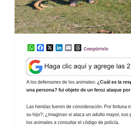
W
F
X
L
E
T
Compártelo
h
a
i
m
h
a
c
n
a
r
t
e
k
i
e
s
b
e
l
a
A
o
d
d
A los defensores de los animales:
¿Cuál es la re
p
o
I
s
una persona? fui objeto de un feroz ataque por
p
k
n
Las heridas fueron de consideración. Por fortuna 
su hijo?; ¿imaginan si ataca un adulto mayor, sus
los animales a consultar el código de policía.