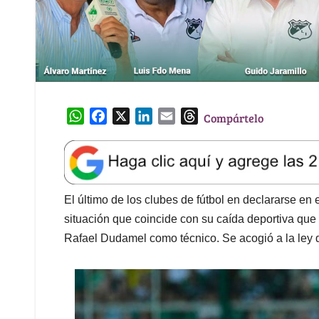
W
F
X
L
E
T
Compártelo
h
a
i
m
h
a
c
n
a
r
t
e
k
i
e
s
b
e
l
a
A
o
d
d
El último de los clubes de fútbol en declararse e
p
o
I
s
situación que coincide con su caída deportiva que 
p
k
n
Rafael Dudamel como técnico. Se acogió a la ley d