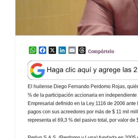
W
F
X
L
E
T
Compártelo
h
a
i
m
h
a
c
n
a
r
t
e
k
i
e
s
b
e
l
a
A
o
d
d
El huilense Diego Fernando Perdomo Rojas, quién 
p
o
I
s
% de la participación accionaria en independiente
p
k
n
Empresarial definido en la Ley 1116 de 2006 ante
pagos con sus acreedores por más de $ 11 mil mi
representa el 69,3 % del pasivo total, por valor de
Perlun S.A.S. (Perdomo y Luna) fundada en 2005