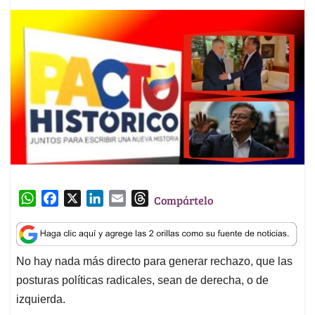
W
F
X
L
E
T
Compártelo
h
a
i
m
h
a
c
n
a
r
t
e
k
i
e
No hay nada más directo para generar rechazo, que las
s
b
e
l
a
posturas políticas radicales, sean de derecha, o de
A
o
d
d
p
o
I
s
izquierda.