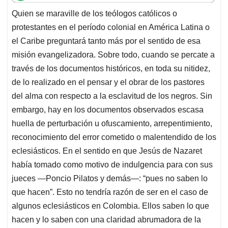
t
e
k
i
e
Quien se maraville de los teólogos católicos o
s
b
e
l
a
protestantes en el período colonial en América Latina o
A
o
d
d
p
o
I
s
el Caribe preguntará tanto más por el sentido de esa
p
k
n
misión evangelizadora. Sobre todo, cuando se percate a
través de los documentos históricos, en toda su nitidez,
de lo realizado en el pensar y el obrar de los pastores
del alma con respecto a la esclavitud de los negros. Sin
embargo, hay en los documentos observados escasa
huella de perturbación u ofuscamiento, arrepentimiento,
reconoci­miento del error cometido o malentendido de los
eclesiásticos. En el sentido en que Jesús de Nazaret
había tomado como motivo de indulgencia para con sus
jueces —Poncio Pilatos y demás—: “pues no saben lo
que hacen”. Esto no tendría razón de ser en el caso de
algunos eclesiásticos en Colombia. Ellos saben lo que
hacen y lo saben con una claridad abrumadora de la