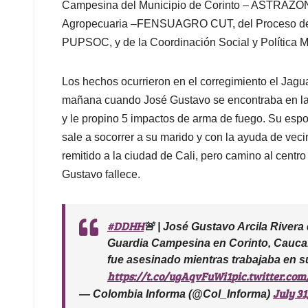
Campesina del Municipio de Corinto – ASTRAZONAC,
Agropecuaria –FENSUAGRO CUT, del Proceso de 
PUPSOC, y de la Coordinación Social y Política M
Los hechos ocurrieron en el corregimiento el Jagua
mañana cuando José Gustavo se encontraba en lab
y le propino 5 impactos de arma de fuego. Su esp
sale a socorrer a su marido y con la ayuda de vecin
remitido a la ciudad de Cali, pero camino al centr
Gustavo fallece.
#DDHH
🚨 | José Gustavo Arcila Rivera d
Guardia Campesina en Corinto, Cauca
fue asesinado mientras trabajaba en su
https://t.co/ugAqvFuWi1
pic.twitter.com
July 31
— Colombia Informa (@Col_Informa)