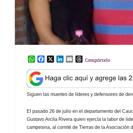
W
F
X
L
E
T
Compártelo
h
a
i
m
h
a
c
n
a
r
t
e
k
i
e
s
b
e
l
a
A
o
d
d
Siguen las muertes de líderes y defensores de de
p
o
I
s
p
k
n
El pasado 26 de julio en el departamento del Cauc
Gustavo Arcila Rivera quien ejercía la labor de li
campesina, al comité de Tierras de la Asociació