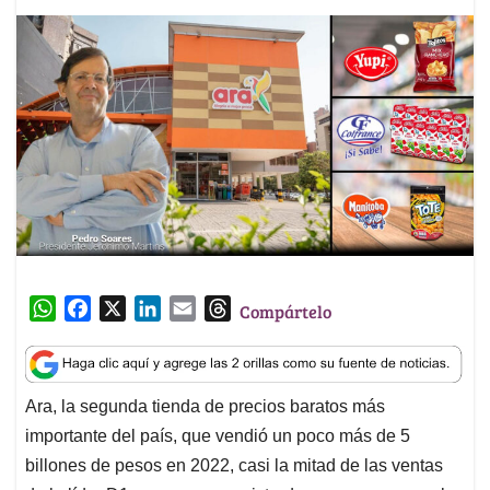
W
F
X
L
E
T
Compártelo
h
a
i
m
h
a
c
n
a
r
t
e
k
i
e
Ara, la segunda tienda de precios baratos más
s
b
e
l
a
importante del país, que vendió un poco más de 5
A
o
d
d
p
o
I
s
billones de pesos en 2022, casi la mitad de las ventas