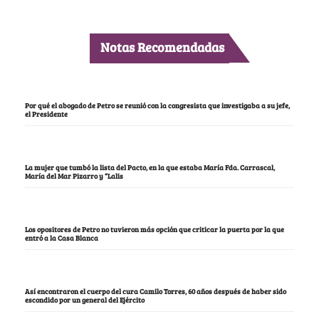
Notas Recomendadas
Por qué el abogado de Petro se reunió con la congresista que investigaba a su jefe,
el Presidente
La mujer que tumbó la lista del Pacto, en la que estaba María Fda. Carrascal,
María del Mar Pizarro y “Lalis
Los opositores de Petro no tuvieron más opción que criticar la puerta por la que
entró a la Casa Blanca
Así encontraron el cuerpo del cura Camilo Torres, 60 años después de haber sido
escondido por un general del Ejército