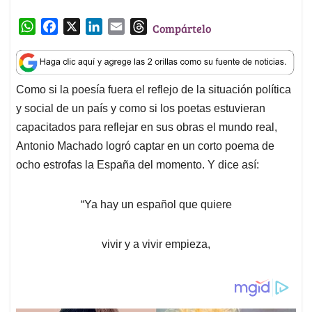
W
F
X
L
E
T
Compártelo
h
a
i
m
h
a
c
n
a
r
t
e
k
i
e
Como si la poesía fuera el reflejo de la situación política
s
b
e
l
a
y social de un país y como si los poetas estuvieran
A
o
d
d
p
o
I
s
capacitados para reflejar en sus obras el mundo real,
p
k
n
Antonio Machado logró captar en un corto poema de
ocho estrofas la España del momento. Y dice así:
“Ya hay un español que quiere
vivir y a vivir empieza,