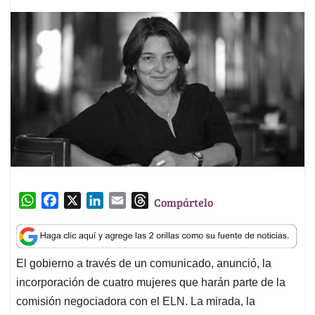
W
F
X
L
E
T
Compártelo
h
a
i
m
h
a
c
n
a
r
t
e
k
i
e
El gobierno a través de un comunicado, anunció, la
s
b
e
l
a
incorporación de cuatro mujeres que harán parte de la
A
o
d
d
p
o
I
s
comisión negociadora con el ELN. La mirada, la