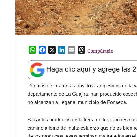
W
F
X
L
E
T
Compártelo
h
a
i
m
h
a
c
n
a
r
t
e
k
i
e
s
b
e
l
a
A
o
d
d
Por más de cuarenta años, los campesinos de la ve
p
o
I
s
departamento de La Guajira, han producido cosech
p
k
n
no alcanzan a llegar al municipio de Fonseca.
Sacar los productos de la tierra de los campesinos
camino a lomo de mula; esfuerzo que no es bien ret
de los productos, estos terminan maltratados en el