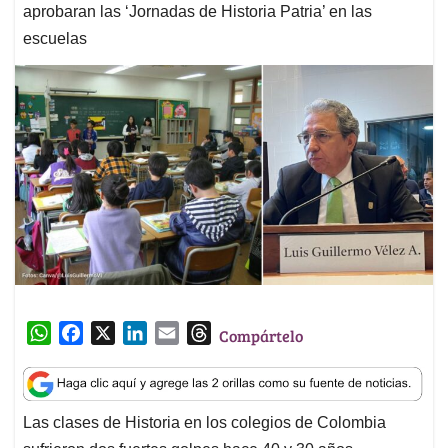
aprobaran las ‘Jornadas de Historia Patria’ en las
escuelas
W
F
X
L
E
T
Compártelo
h
a
i
m
h
a
c
n
a
r
t
e
k
i
e
Las clases de Historia en los colegios de Colombia
s
b
e
l
a