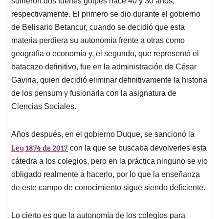
sufrieron dos fuertes golpes hace 40 y 30 años,
A
o
d
d
p
o
I
s
respectivamente. El primero se dio durante el gobierno
p
k
n
de Belisario Betancur, cuando se decidió que esta
materia perdiera su autonomía frente a otras como
geografía o economía y, el segundo, que representó el
batacazo definitivo, fue en la administración de César
Gaviria, quien decidió eliminar definitivamente la historia
de los pensum y fusionarla con la asignatura de
Ciencias Sociales.
Años después, en el gobierno Duque, se sancionó la
Ley 1874 de 2017
con la que se buscaba devolverles esta
cátedra a los colegios, pero en la práctica ninguno se vio
obligado realmente a hacerlo, por lo que la enseñanza
de este campo de conocimiento sigue siendo deficiente.
Lo cierto es que la autonomía de los colegios para