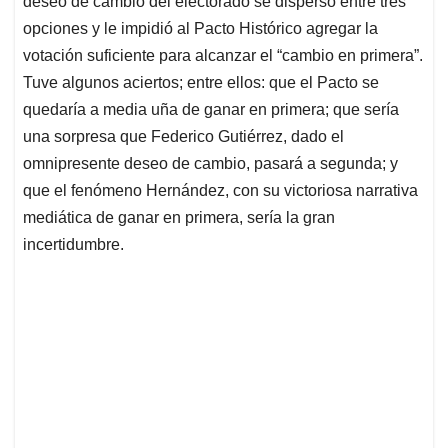
p
o
I
s
deseo de cambio del electorado se dispersó entre tres
p
k
n
opciones y le impidió al Pacto Histórico agregar la
votación suficiente para alcanzar el “cambio en primera”.
Tuve algunos aciertos; entre ellos: que el Pacto se
quedaría a media uña de ganar en primera; que sería
una sorpresa que Federico Gutiérrez, dado el
omnipresente deseo de cambio, pasará a segunda; y
que el fenómeno Hernández, con su victoriosa narrativa
mediática de ganar en primera, sería la gran
incertidumbre.