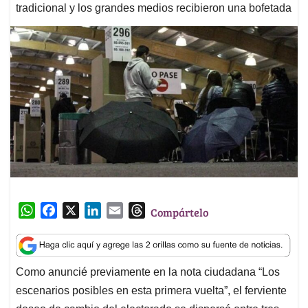
tradicional y los grandes medios recibieron una bofetada
W
F
X
L
E
T
Compártelo
h
a
i
m
h
a
c
n
a
r
t
e
k
i
e
Como anuncié previamente en la nota ciudadana “Los
s
b
e
l
a
escenarios posibles en esta primera vuelta”, el ferviente
A
o
d
d