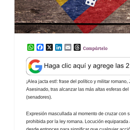
W
F
X
L
E
T
Compártelo
h
a
i
m
h
a
c
n
a
r
t
e
k
i
e
s
b
e
l
a
A
o
d
d
¡Alea jacta est!: frase del político y militar romano
p
o
I
s
Asesinado, tras alcanzar las más altas esferas del
p
k
n
(senadores).
Expresión mascullada al momento de cruzar con sus
prohibida por la ley romana. Locución equiparada 
desde entonces para significar que cualquier acci