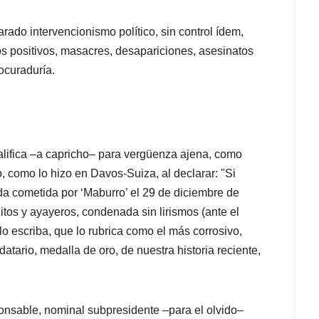
arado intervencionismo político, sin control ídem,
sos positivos, masacres, desapariciones, asesinatos
rocuraduría.
lifica –a capricho– para vergüenza ajena, como
, como lo hizo en Davos-Suiza, al declarar: "Si
da cometida por ‘Maburro’ el 29 de diciembre de
itos y ayayeros, condenada sin lirismos (ante el
lo escriba, que lo rubrica como el más corrosivo,
atario, medalla de oro, de nuestra historia reciente,
sponsable, nominal subpresidente –para el olvido–