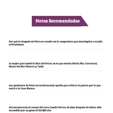
Notas Recomendadas
Por qué el abogado de Petro se reunió con la congresista que investigaba a su jefe,
el Presidente
La mujer que tumbó la lista del Pacto, en la que estaba María Fda. Carrascal,
María del Mar Pizarro y “Lalis
Los opositores de Petro no tuvieron más opción que criticar la puerta por la que
entró a la Casa Blanca
Así encontraron el cuerpo del cura Camilo Torres, 60 años después de haber sido
escondido por un general del Ejército