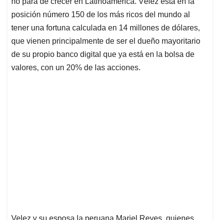
p
o
I
s
no para de crecer en Latinoamérica. Vélez está en la
p
k
n
posición número 150 de los más ricos del mundo al
tener una fortuna calculada en 14 millones de dólares,
que vienen principalmente de ser el dueño mayoritario
de su propio banco digital que ya está en la bolsa de
valores, con un 20% de las acciones.
Velez y su esposa la peruana Mariel Reyes, quienes