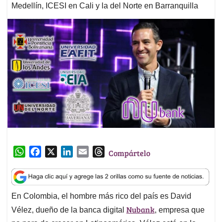
Medellín, ICESI en Cali y la del Norte en Barranquilla
W
F
X
L
E
T
Compártelo
h
a
i
m
h
a
c
n
a
r
t
e
k
i
e
En Colombia, el hombre más rico del país es David
s
b
e
l
a
Nubank
A
o
d
d
Vélez, dueño de la banca digital
, empresa que