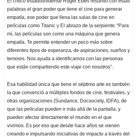
El crítico estadounidense Roger Ebert resumió con estas
s
b
e
l
a
palabras el gran poder que tiene el cine para generar
A
o
d
d
p
o
I
s
empatía, ese poder que llena las salas de cine en
p
k
n
películas como Titanic y El abrazo de la serpiente: “Para
mí, las películas son como una máquina que genera
empatía. Te permite entender un poco más sobre
diferentes tipos de esperanza, de aspiraciones, sueños y
temores. Nos ayuda a identificarnos con las personas
que están compartiendo este viaje con nosotros".
Esa habilidad única que tiene el séptimo arte es también
la que convenció a múltiples fondos de cine, festivales, y
otras organizaciones (Sundance, Docsociety, IDFA), de
que las películas pueden ir más allá de la pantalla, y
pueden afectar directamente el mundo en el que
vivimos. Es por eso que desde hace años se vienen
creando e impulsando iniciativas de impacto a través del