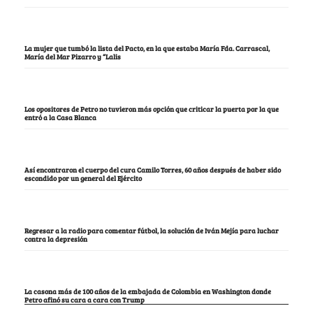
La mujer que tumbó la lista del Pacto, en la que estaba María Fda. Carrascal,
María del Mar Pizarro y “Lalis
Los opositores de Petro no tuvieron más opción que criticar la puerta por la que
entró a la Casa Blanca
Así encontraron el cuerpo del cura Camilo Torres, 60 años después de haber sido
escondido por un general del Ejército
Regresar a la radio para comentar fútbol, la solución de Iván Mejía para luchar
contra la depresión
La casona más de 100 años de la embajada de Colombia en Washington donde
Petro afinó su cara a cara con Trump