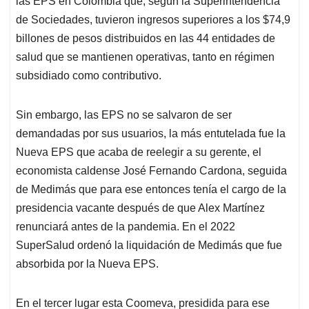
las EPS en Colombia que, según la Superintendencia
A
o
d
d
p
o
I
s
de Sociedades, tuvieron ingresos superiores a los $74,9
p
k
n
billones de pesos distribuidos en las 44 entidades de
salud que se mantienen operativas, tanto en régimen
subsidiado como contributivo.
Sin embargo, las EPS no se salvaron de ser
demandadas por sus usuarios, la más entutelada fue la
Nueva EPS que acaba de reelegir a su gerente, el
economista caldense José Fernando Cardona, seguida
de Medimás que para ese entonces tenía el cargo de la
presidencia vacante después de que Alex Martínez
renunciará antes de la pandemia. En el 2022
SuperSalud ordenó la liquidación de Medimás que fue
absorbida por la Nueva EPS.
En el tercer lugar esta Coomeva, presidida para ese