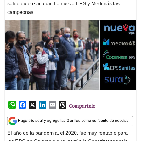
salud quiere acabar. La nueva EPS y Medimás las
campeonas
W
F
X
L
E
T
Compártelo
h
a
i
m
h
a
c
n
a
r
t
e
k
i
e
El año de la pandemia, el 2020, fue muy rentable para
s
b
e
l
a