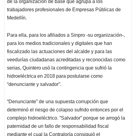
p
o
I
s
de la organización de base que agrupa a los
p
k
n
trabajadores profesionales de Empresas Públicas de
Medellín.
Para ella, para los afiliados a Sinpro -su organización-,
para los medios tradicionales y digitales que han
fiscalizado las actuaciones del alcalde y para las
veedurías ciudadanas acreditadas y reconocidas como
serias, Quintero usó la contingencia que sufrió la
hidroeléctrica en 2018 para postularse como
“denunciante y salvador”.
“Denunciante” de una supuesta corrupción que
determinó el riesgo de colapso sufrido entonces por el
complejo hidroeléctrico. “Salvador” porque se arrogó la
paternidad de un fallo de responsabilidad fiscal
mediante el cual la Contraloría consiguió el