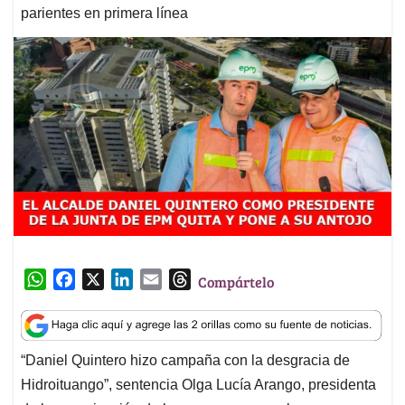
parientes en primera línea
W
F
X
L
E
T
Compártelo
h
a
i
m
h
a
c
n
a
r
t
e
k
i
e
“Daniel Quintero hizo campaña con la desgracia de
s
b
e
l
a
Hidroituango”, sentencia Olga Lucía Arango, presidenta
A
o
d
d