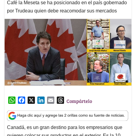
Café la Meseta se ha posicionado en el país gobernado
por Trudeau quien debe reacomodar sus mercados
W
F
X
L
E
T
Compártelo
h
a
i
m
h
a
c
n
a
r
t
e
k
i
e
Canadá, es un gran destino para los empresarios que
s
b
e
l
a
quieren colocar sus productos en el exterior. Es la 10