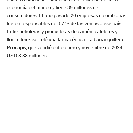
A
o
d
d
p
o
I
s
economía del mundo y tiene 39 millones de
p
k
n
consumidores. El año pasado 20 empresas colombianas
fueron responsables del 67 % de las ventas a ese país.
Entre petroleras y productoras de carbón, cafeteros y
floricultores se coló una farmacéutica. La barranquillera
Procaps
, que vendió entre enero y noviembre de 2024
USD 8,88 millones.