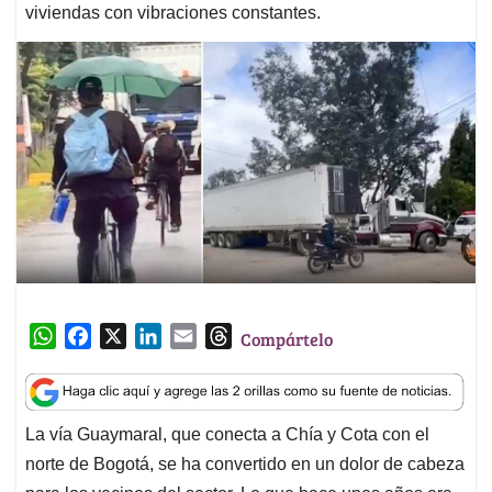
viviendas con vibraciones constantes.
W
F
X
L
E
T
Compártelo
h
a
i
m
h
a
c
n
a
r
t
e
k
i
e
La vía Guaymaral, que conecta a Chía y Cota con el
s
b
e
l
a
norte de Bogotá, se ha convertido en un dolor de cabeza
A
o
d
d