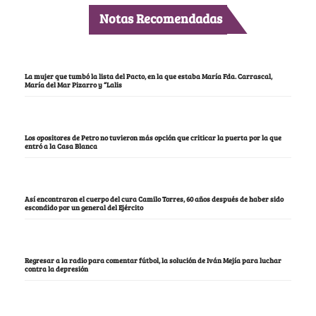
Notas Recomendadas
La mujer que tumbó la lista del Pacto, en la que estaba María Fda. Carrascal,
María del Mar Pizarro y “Lalis
Los opositores de Petro no tuvieron más opción que criticar la puerta por la que
entró a la Casa Blanca
Así encontraron el cuerpo del cura Camilo Torres, 60 años después de haber sido
escondido por un general del Ejército
Regresar a la radio para comentar fútbol, la solución de Iván Mejía para luchar
contra la depresión