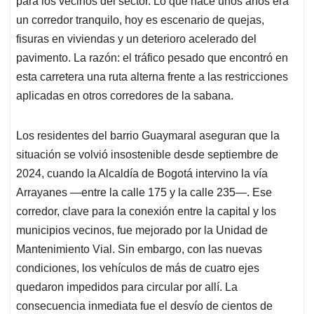
p
o
I
s
para los vecinos del sector. Lo que hace unos años era
p
k
n
un corredor tranquilo, hoy es escenario de quejas,
fisuras en viviendas y un deterioro acelerado del
pavimento. La razón: el tráfico pesado que encontró en
esta carretera una ruta alterna frente a las restricciones
aplicadas en otros corredores de la sabana.
Los residentes del barrio Guaymaral aseguran que la
situación se volvió insostenible desde septiembre de
2024, cuando la Alcaldía de Bogotá intervino la vía
Arrayanes —entre la calle 175 y la calle 235—. Ese
corredor, clave para la conexión entre la capital y los
municipios vecinos, fue mejorado por la Unidad de
Mantenimiento Vial. Sin embargo, con las nuevas
condiciones, los vehículos de más de cuatro ejes
quedaron impedidos para circular por allí. La
consecuencia inmediata fue el desvío de cientos de