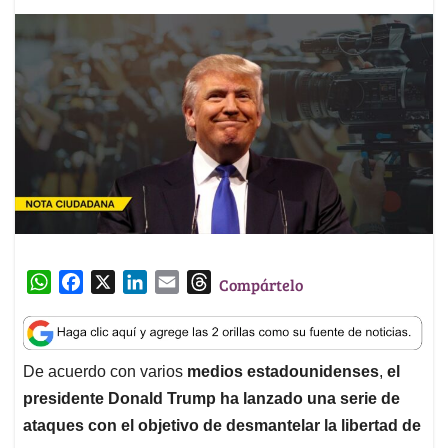
W
F
X
L
E
T
Compártelo
h
a
i
m
h
a
c
n
a
r
t
e
k
i
e
De acuerdo con varios
medios estadounidenses
,
el
s
b
e
l
a
presidente Donald Trump ha lanzado una serie de
A
o
d
d
p
o
I
s
ataques con el objetivo de desmantelar la libertad de