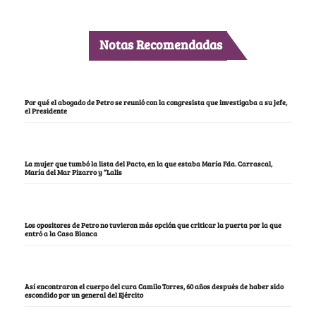
Notas Recomendadas
Por qué el abogado de Petro se reunió con la congresista que investigaba a su jefe,
el Presidente
La mujer que tumbó la lista del Pacto, en la que estaba María Fda. Carrascal,
María del Mar Pizarro y “Lalis
Los opositores de Petro no tuvieron más opción que criticar la puerta por la que
entró a la Casa Blanca
Así encontraron el cuerpo del cura Camilo Torres, 60 años después de haber sido
escondido por un general del Ejército