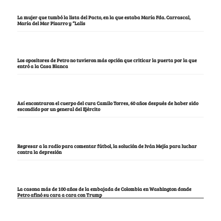
La mujer que tumbó la lista del Pacto, en la que estaba María Fda. Carrascal,
María del Mar Pizarro y “Lalis
Los opositores de Petro no tuvieron más opción que criticar la puerta por la que
entró a la Casa Blanca
Así encontraron el cuerpo del cura Camilo Torres, 60 años después de haber sido
escondido por un general del Ejército
Regresar a la radio para comentar fútbol, la solución de Iván Mejía para luchar
contra la depresión
La casona más de 100 años de la embajada de Colombia en Washington donde
Petro afinó su cara a cara con Trump