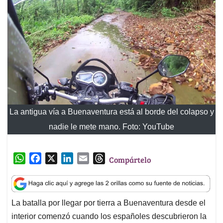
La antigua vía a Buenaventura está al borde del colapso y
nadie le mete mano. Foto: YouTube
W
F
X
L
E
T
Compártelo
h
a
i
m
h
a
c
n
a
r
t
e
k
i
e
La batalla por llegar por tierra a Buenaventura desde el
s
b
e
l
a
interior comenzó cuando los españoles descubrieron la
A
o
d
d