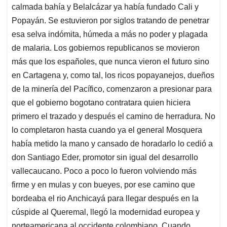
p
o
I
s
calmada bahía y Belalcázar ya había fundado Cali y
p
k
n
Popayán. Se estuvieron por siglos tratando de penetrar
esa selva indómita, húmeda a más no poder y plagada
de malaria. Los gobiernos republicanos se movieron
más que los españoles, que nunca vieron el futuro sino
en Cartagena y, como tal, los ricos popayanejos, dueños
de la minería del Pacífico, comenzaron a presionar para
que el gobierno bogotano contratara quien hiciera
primero el trazado y después el camino de herradura. No
lo completaron hasta cuando ya el general Mosquera
había metido la mano y cansado de horadarlo lo cedió a
don Santiago Eder, promotor sin igual del desarrollo
vallecaucano. Poco a poco lo fueron volviendo más
firme y en mulas y con bueyes, por ese camino que
bordeaba el rio Anchicayá para llegar después en la
cúspide al Queremal, llegó la modernidad europea y
norteamericana al occidente colombiano. Cuando