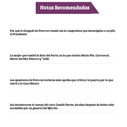
Notas Recomendadas
Por qué el abogado de Petro se reunió con la congresista que investigaba a su jefe,
el Presidente
La mujer que tumbó la lista del Pacto, en la que estaba María Fda. Carrascal,
María del Mar Pizarro y “Lalis
Los opositores de Petro no tuvieron más opción que criticar la puerta por la que
entró a la Casa Blanca
Así encontraron el cuerpo del cura Camilo Torres, 60 años después de haber sido
escondido por un general del Ejército