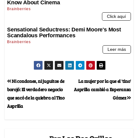
Ni condones, ni juguitos de
La mujer por la que el 'tino'
borojó: El verdadero negocio
Asprilla cambió a Esperanza
que sacó de la quiebra al Tino
Gómez
Asprilla