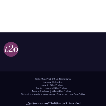
Calle 98a # 51-69 La Castellana
Bogotá, Colombia.
contacto @las2orillas.co
Pauta:
comercial@las2orillas.co
Temas Juridicos:
juridico@las2orillas.co
Todos los derechos reservados. Fundación Las Dos Orillas
¿Quiénes somos?
Política de Privacidad