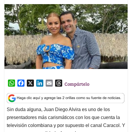
W
F
X
L
E
T
Compártelo
h
a
i
m
h
a
c
n
a
r
t
e
k
i
e
Sin duda alguna, Juan Diego Alvira es uno de los
s
b
e
l
a
presentadores más carismáticos con los que cuenta la
A
o
d
d
p
o
I
s
televisión colombiana y por supuesto el canal Caracol. Y