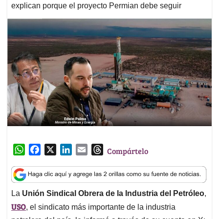
explican porque el proyecto Permian debe seguir
W
F
X
L
E
T
Compártelo
h
a
i
m
h
a
c
n
a
r
t
e
k
i
e
La
Unión Sindical Obrera de la Industria del Petróleo
,
s
b
e
l
a
USO
A
o
d
d
, el sindicato más importante de la industria