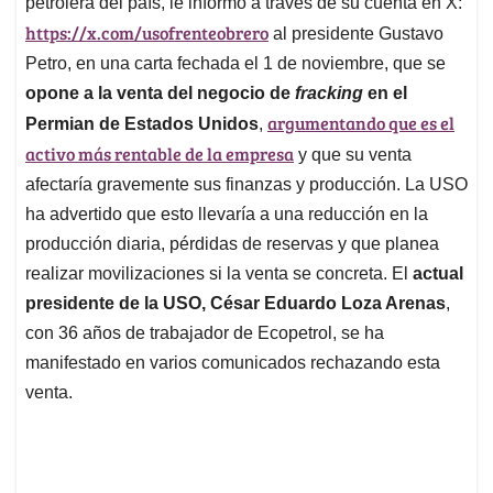
p
o
I
s
petrolera del país, le informó a través de su cuenta en X:
p
k
n
https://x.com/usofrenteobrero
al presidente Gustavo
Petro, en una carta fechada el 1 de noviembre, que se
opone a la venta del negocio de
fracking
en el
argumentando que es el
Permian de Estados Unidos
,
activo más rentable de la empresa
y que su venta
afectaría gravemente sus finanzas y producción. La USO
ha advertido que esto llevaría a una reducción en la
producción diaria, pérdidas de reservas y que planea
realizar movilizaciones si la venta se concreta. El
actual
presidente de la USO, César Eduardo Loza Arenas
,
con 36 años de trabajador de Ecopetrol, se ha
manifestado en varios comunicados rechazando esta
venta.