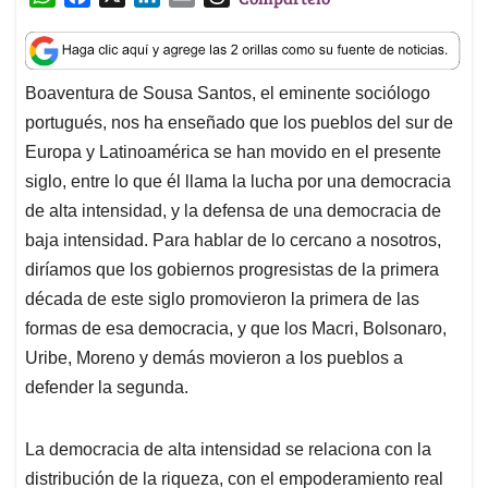
h
a
i
m
h
a
c
n
a
r
t
e
k
i
e
Boaventura de Sousa Santos, el eminente sociólogo
s
b
e
l
a
portugués, nos ha enseñado que los pueblos del sur de
A
o
d
d
p
o
I
s
Europa y Latinoamérica se han movido en el presente
p
k
n
siglo, entre lo que él llama la lucha por una democracia
de alta intensidad, y la defensa de una democracia de
baja intensidad. Para hablar de lo cercano a nosotros,
diríamos que los gobiernos progresistas de la primera
década de este siglo promovieron la primera de las
formas de esa democracia, y que los Macri, Bolsonaro,
Uribe, Moreno y demás movieron a los pueblos a
defender la segunda.
La democracia de alta intensidad se relaciona con la
distribución de la riqueza, con el empoderamiento real