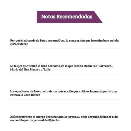
Notas Recomendadas
Por qué el abogado de Petro se reunió con la congresista que investigaba a su jefe,
el Presidente
La mujer que tumbó la lista del Pacto, en la que estaba María Fda. Carrascal,
María del Mar Pizarro y “Lalis
Los opositores de Petro no tuvieron más opción que criticar la puerta por la que
entró a la Casa Blanca
Así encontraron el cuerpo del cura Camilo Torres, 60 años después de haber sido
escondido por un general del Ejército