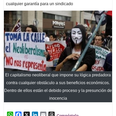
cualquier garantía para un sindicado
El capitalismo neoliberal que impone su lógica predadora
contra cualquier obstáculo a sus beneficios económicos.
Dentro de ellos están el debido proceso y la presunción de
inocencia
W
F
X
L
E
T
Compártelo