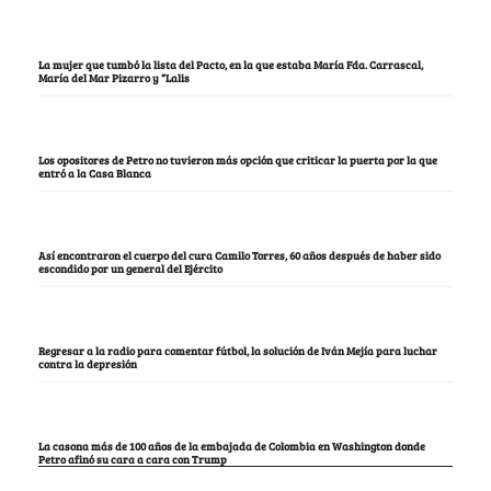
La mujer que tumbó la lista del Pacto, en la que estaba María Fda. Carrascal,
María del Mar Pizarro y “Lalis
Los opositores de Petro no tuvieron más opción que criticar la puerta por la que
entró a la Casa Blanca
Así encontraron el cuerpo del cura Camilo Torres, 60 años después de haber sido
escondido por un general del Ejército
Regresar a la radio para comentar fútbol, la solución de Iván Mejía para luchar
contra la depresión
La casona más de 100 años de la embajada de Colombia en Washington donde
Petro afinó su cara a cara con Trump