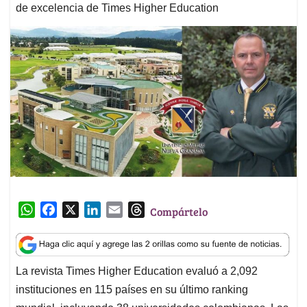
de excelencia de Times Higher Education
W
F
X
L
E
T
Compártelo
h
a
i
m
h
a
c
n
a
r
t
e
k
i
e
La revista Times Higher Education evaluó a 2,092
s
b
e
l
a
instituciones en 115 países en su último ranking
A
o
d
d