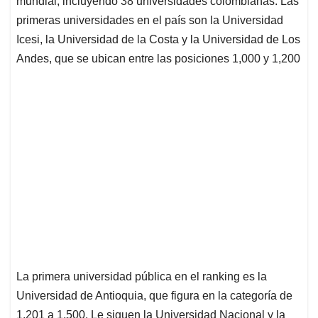
p
o
I
s
mundial, incluyendo 38 universidades colombianas. Las
p
k
n
primeras universidades en el país son la Universidad
Icesi, la Universidad de la Costa y la Universidad de Los
Andes, que se ubican entre las posiciones 1,000 y 1,200
La primera universidad pública en el ranking es la
Universidad de Antioquia, que figura en la categoría de
1,201 a 1,500. Le siguen la Universidad Nacional y la