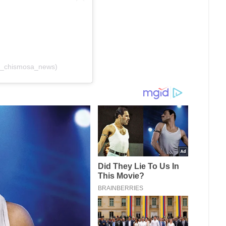
la_chismosa_news)