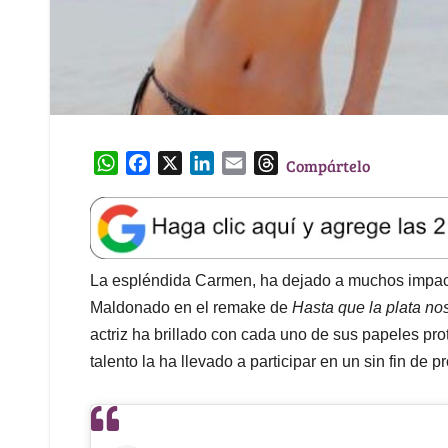
W
F
X
L
E
T
Compártelo
h
a
i
m
h
a
c
n
a
r
t
e
k
i
e
s
b
e
l
a
A
o
d
d
La espléndida Carmen, ha dejado a muchos impac
p
o
I
s
Maldonado en el remake de
Hasta que la plata n
p
k
n
actriz ha brillado con cada uno de sus papeles p
talento la ha llevado a participar en un sin fin de 