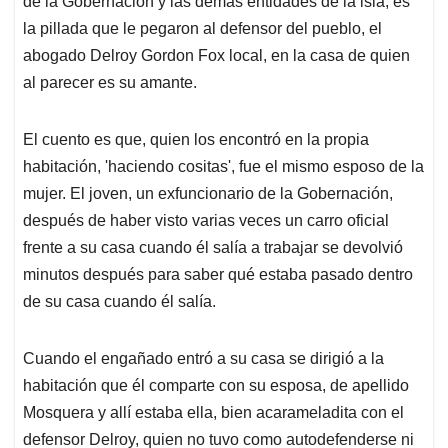
de la Gobernación y las demás entidades de la isla, es
A
o
d
d
p
o
I
s
la pillada que le pegaron al defensor del pueblo, el
p
k
n
abogado Delroy Gordon Fox local, en la casa de quien
al parecer es su amante.
El cuento es que, quien los encontró en la propia
habitación, 'haciendo cositas', fue el mismo esposo de la
mujer. El joven, un exfuncionario de la Gobernación,
después de haber visto varias veces un carro oficial
frente a su casa cuando él salía a trabajar se devolvió
minutos después para saber qué estaba pasado dentro
de su casa cuando él salía.
Cuando el engañado entró a su casa se dirigió a la
habitación que él comparte con su esposa, de apellido
Mosquera y allí estaba ella, bien acarameladita con el
defensor Delroy, quien no tuvo como autodefenderse ni