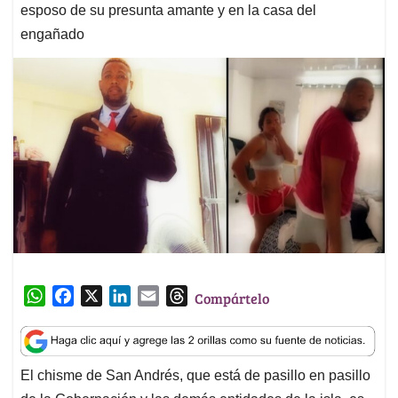
esposo de su presunta amante y en la casa del
engañado
W
F
X
L
E
T
Compártelo
h
a
i
m
h
a
c
n
a
r
t
e
k
i
e
El chisme de San Andrés, que está de pasillo en pasillo
s
b
e
l
a