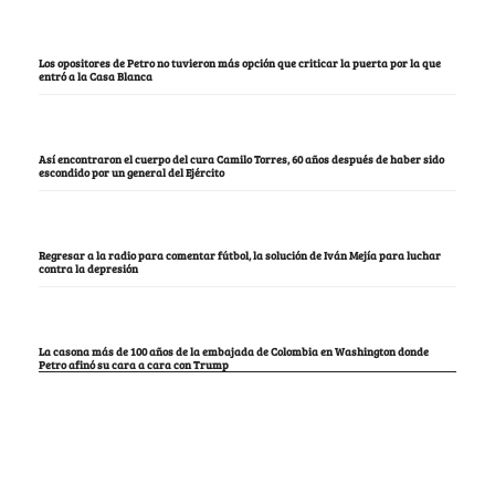
Los opositores de Petro no tuvieron más opción que criticar la puerta por la que
entró a la Casa Blanca
Así encontraron el cuerpo del cura Camilo Torres, 60 años después de haber sido
escondido por un general del Ejército
Regresar a la radio para comentar fútbol, la solución de Iván Mejía para luchar
contra la depresión
La casona más de 100 años de la embajada de Colombia en Washington donde
Petro afinó su cara a cara con Trump