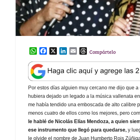
W
F
X
L
E
T
Compártelo
h
a
i
m
h
a
c
n
a
r
t
e
k
i
e
s
b
e
l
a
A
o
d
d
Por estos días alguien muy cercano me dijo que 
p
o
I
s
hubiera dejado un legado a la música vallenata en 
p
k
n
me había tendido una emboscada de alto calibre 
menos cuatro de ellos como los mejores, pero como
le hablé de Nicolás Elías Mendoza, a quien sie
ese instrumento que llegó para quedarse,
y lue
le olvide el nombre de Juan Humberto Rois Zúñiga,