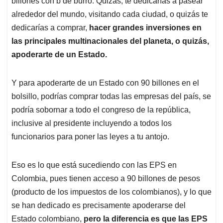
p
o
I
s
billones con b de burro. Quizás, te dedicarías a pasear
p
k
n
alrededor del mundo, visitando cada ciudad, o quizás te
dedicarías a comprar,
hacer grandes inversiones en
las principales multinacionales del planeta, o quizás,
apoderarte de un Estado.
Y para apoderarte de un Estado con 90 billones en el
bolsillo, podrías comprar todas las empresas del país, se
podría sobornar a todo el congreso de la república,
inclusive al presidente incluyendo a todos los
funcionarios para poner las leyes a tu antojo.
Eso es lo que está sucediendo con las EPS en
Colombia, pues tienen acceso a 90 billones de pesos
(producto de los impuestos de los colombianos), y lo que
se han dedicado es precisamente apoderarse del
Estado colombiano,
pero la diferencia es que las EPS