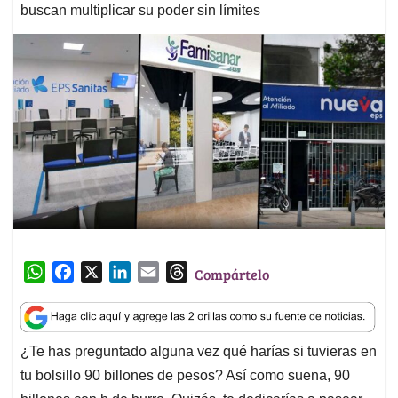
buscan multiplicar su poder sin límites
W
F
X
L
E
T
Compártelo
h
a
i
m
h
a
c
n
a
r
t
e
k
i
e
¿Te has preguntado alguna vez qué harías si tuvieras en
s
b
e
l
a
tu bolsillo 90 billones de pesos? Así como suena, 90
A
o
d
d