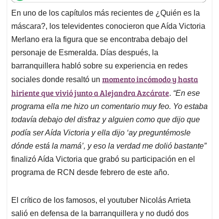
t
e
k
i
e
En uno de los capítulos más recientes de ¿Quién es la
s
b
e
l
a
máscara?, los televidentes conocieron que Aída Victoria
A
o
d
d
p
o
I
s
Merlano era la figura que se encontraba debajo del
p
k
n
personaje de Esmeralda. Días después, la
barranquillera habló sobre su experiencia en redes
momento incómodo y hasta
sociales donde resaltó un
hiriente que vivió junto a Alejandra Azcárate
.
“En ese
programa ella me hizo un comentario muy feo. Yo estaba
todavía debajo del disfraz y alguien como que dijo que
podía ser Aída Victoria y ella dijo ‘ay preguntémosle
dónde está la mamá’, y eso la verdad me dolió bastante”
finalizó Aída Victoria que grabó su participación en el
programa de RCN desde febrero de este año.
El crítico de los famosos, el youtuber Nicolás Arrieta
salió en defensa de la barranquillera y no dudó dos