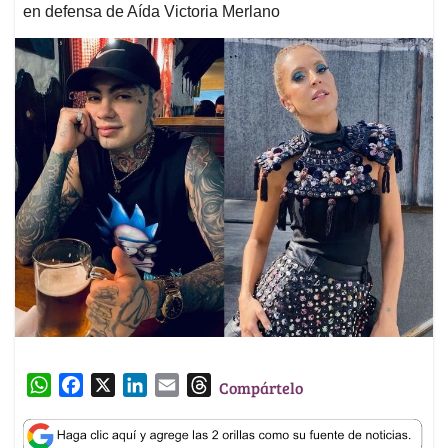
en defensa de Aída Victoria Merlano
W
F
X
L
E
T
Compártelo
h
a
i
m
h
a
c
n
a
r