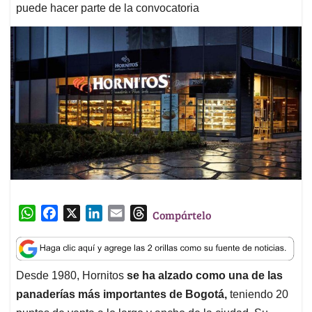
puede hacer parte de la convocatoria
W
F
X
L
E
T
Compártelo
h
a
i
m
h
a
c
n
a
r
t
e
k
i
e
Desde 1980, Hornitos
se ha alzado como una de las
s
b
e
l
a
panaderías más importantes de Bogotá,
teniendo 20
A
o
d
d