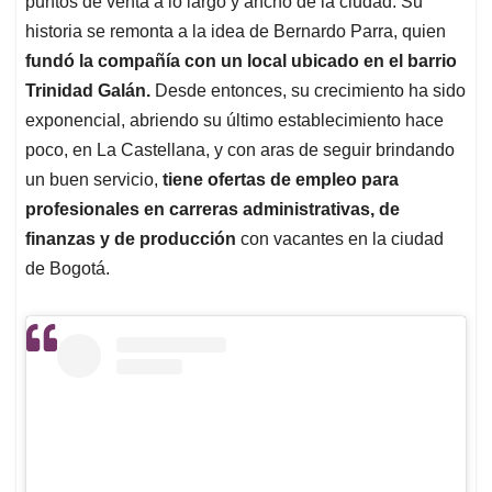
p
o
I
s
puntos de venta a lo largo y ancho de la ciudad. Su
p
k
n
historia se remonta a la idea de Bernardo Parra, quien
fundó la compañía con un local ubicado en el barrio
Trinidad Galán.
Desde entonces, su crecimiento ha sido
exponencial, abriendo su último establecimiento hace
poco, en La Castellana, y con aras de seguir brindando
un buen servicio,
tiene ofertas de empleo para
profesionales en carreras administrativas, de
finanzas y de producción
con vacantes en la ciudad
de Bogotá.