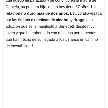
p
o
I
s
que quedó embarazada y se convirtió en la madre de
p
k
n
Daniela, su primera hija, quien hoy tiene 37 años.
La
relación no duró más de dos años
. Estuvo atravesada
por las
fiestas excesivas de alcohol y droga
, una
adicción que se le manifestó a Benedetti desde muy
joven y que ha enfrentado con recaídas permanentes
que han hecho de su llegada a los 57 años un camino
de inestabilidad.