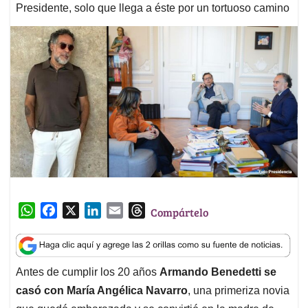
Presidente, solo que llega a éste por un tortuoso camino
W
F
X
L
E
T
Compártelo
h
a
i
m
h
a
c
n
a
r
t
e
k
i
e
Antes de cumplir los 20 años
Armando Benedetti se
s
b
e
l
a
casó con María Angélica Navarro
, una primeriza novia
A
o
d
d