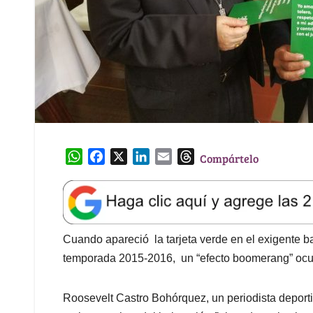
W
F
X
L
E
T
Compártelo
h
a
i
m
h
a
c
n
a
r
t
e
k
i
e
s
b
e
l
a
A
o
d
d
Cuando apareció la tarjeta verde en el exigente ba
p
o
I
s
temporada 2015-2016, un “efecto boomerang” ocu
p
k
n
Roosevelt Castro Bohórquez, un periodista deporti