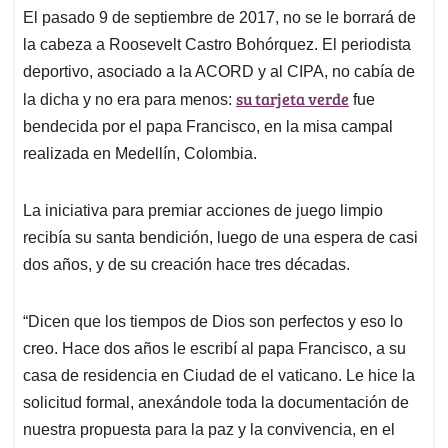
El pasado 9 de septiembre de 2017, no se le borrará de
s
b
e
l
a
la cabeza a Roosevelt Castro Bohórquez. El periodista
A
o
d
d
p
o
I
s
deportivo, asociado a la ACORD y al CIPA, no cabía de
p
k
n
su tarjeta verde
la dicha y no era para menos:
fue
bendecida por el papa Francisco, en la misa campal
realizada en Medellín, Colombia.
La iniciativa para premiar acciones de juego limpio
recibía su santa bendición, luego de una espera de casi
dos años, y de su creación hace tres décadas.
“Dicen que los tiempos de Dios son perfectos y eso lo
creo. Hace dos años le escribí al papa Francisco, a su
casa de residencia en Ciudad de el vaticano. Le hice la
solicitud formal, anexándole toda la documentación de
nuestra propuesta para la paz y la convivencia, en el