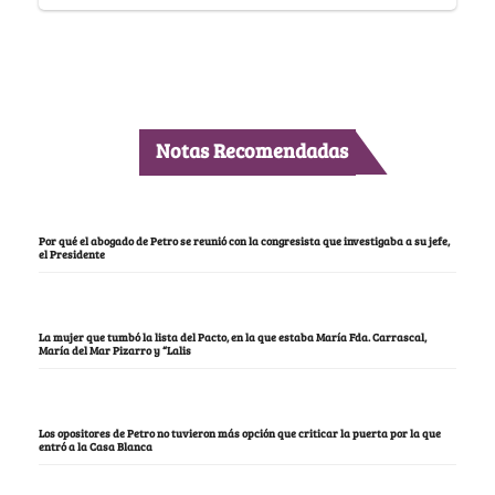
Notas Recomendadas
Por qué el abogado de Petro se reunió con la congresista que investigaba a su jefe,
el Presidente
La mujer que tumbó la lista del Pacto, en la que estaba María Fda. Carrascal,
María del Mar Pizarro y “Lalis
Los opositores de Petro no tuvieron más opción que criticar la puerta por la que
entró a la Casa Blanca