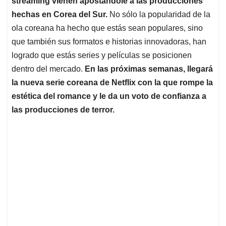
streaming vienen apostándole a las producciones
A
o
d
d
p
o
I
s
hechas en Corea del Sur.
No sólo la popularidad de la
p
k
n
ola coreana ha hecho que estás sean populares, sino
que también sus formatos e historias innovadoras, han
logrado que estás series y películas se posicionen
dentro del mercado.
En las próximas semanas, llegará
la nueva serie coreana de Netflix con la que rompe la
estética del romance y le da un voto de confianza a
las producciones de terror.