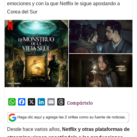
emociones y con la que Netflix le sigue apostando a
Corea del Sur
W
F
X
L
E
T
Compártelo
h
a
i
m
h
a
c
n
a
r
t
e
k
i
e
Desde hace varios años,
Netflix y otras plataformas de
s
b
e
l
a