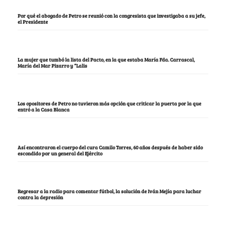
Por qué el abogado de Petro se reunió con la congresista que investigaba a su jefe,
el Presidente
La mujer que tumbó la lista del Pacto, en la que estaba María Fda. Carrascal,
María del Mar Pizarro y “Lalis
Los opositores de Petro no tuvieron más opción que criticar la puerta por la que
entró a la Casa Blanca
Así encontraron el cuerpo del cura Camilo Torres, 60 años después de haber sido
escondido por un general del Ejército
Regresar a la radio para comentar fútbol, la solución de Iván Mejía para luchar
contra la depresión