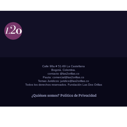
Calle 98a # 51-69 La Castellana
Bogotá, Colombia.
contacto @las2orillas.co
Pauta:
comercial@las2orillas.co
Temas Juridicos:
juridico@las2orillas.co
Todos los derechos reservados. Fundación Las Dos Orillas
¿Quiénes somos?
Política de Privacidad