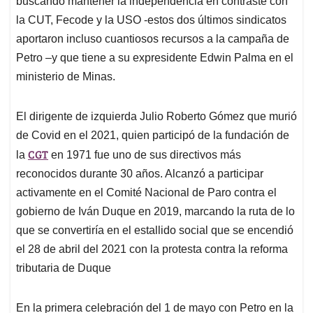
p
o
I
s
buscando mantener la independencia en contraste con
p
k
n
la CUT, Fecode y la USO -estos dos últimos sindicatos
aportaron incluso cuantiosos recursos a la campaña de
Petro –y que tiene a su expresidente Edwin Palma en el
ministerio de Minas.
El dirigente de izquierda Julio Roberto Gómez que murió
de Covid en el 2021, quien participó de la fundación de
CGT
la
en 1971 fue uno de sus directivos más
reconocidos durante 30 años. Alcanzó a participar
activamente en el Comité Nacional de Paro contra el
gobierno de Iván Duque en 2019, marcando la ruta de lo
que se convertiría en el estallido social que se encendió
el 28 de abril del 2021 con la protesta contra la reforma
tributaria de Duque
En la primera celebración del 1 de mayo con Petro en la