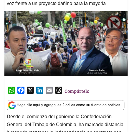
voz frente a un proyecto dañino para la mayoría
W
F
X
L
E
T
Compártelo
h
a
i
m
h
a
c
n
a
r
t
e
k
i
e
Desde el comienzo del gobierno la Confederación
s
b
e
l
a
General del Trabajo de Colombia, ha marcado distancia,
A
o
d
d