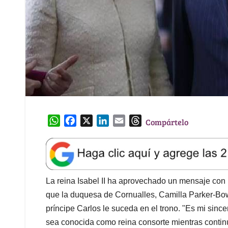
W
F
X
L
E
T
Compártelo
h
a
i
m
h
a
c
n
a
r
t
e
k
i
e
s
b
e
l
a
A
o
d
d
La reina Isabel II ha aprovechado un mensaje con 
p
o
I
s
que la duquesa de Cornualles, Camilla Parker-Bow
p
k
n
príncipe Carlos le suceda en el trono. "Es mi sin
sea conocida como reina consorte mientras continúa