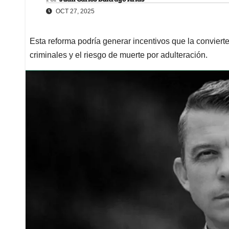
OCT 27, 2025
Esta reforma podría generar incentivos que la convierte
criminales y el riesgo de muerte por adulteración.