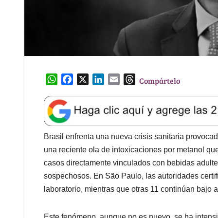
W
F
X
L
E
T
Compártelo
h
a
i
m
h
a
c
n
a
r
t
e
k
i
e
s
b
e
l
a
A
o
d
d
Brasil enfrenta una nueva crisis sanitaria provocad
p
o
I
s
una reciente ola de intoxicaciones por metanol qu
p
k
n
casos directamente vinculados con bebidas adulte
sospechosos. En São Paulo, las autoridades certi
laboratorio, mientras que otras 11 continúan bajo a
Este fenómeno, aunque no es nuevo, se ha intensi