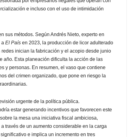
estionada por empresarios ilegales que operan con
cialización e incluso con el uso de intimidación
 en sus métodos. Según Andrés Nieto, experto en
a a
El País
en 2023, la producción de licor adulterado
redes inician la fabricación y el acopio desde junio
e año. Esta planeación dificulta la acción de las
ares y personas. En resumen, el vaso que contiene
nos del crimen organizado, que pone en riesgo la
raordinarias.
visión urgente de la política pública.
podría estar generando incentivos que favorecen este
sobre la mesa una iniciativa fiscal ambiciosa,
a través de un aumento considerable en la carga
significativo e implica un incremento en tres