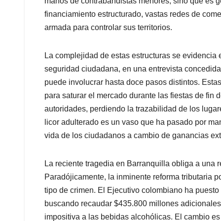
manos de contrabandistas menores, sino que es g
financiamiento estructurado, vastas redes de comer
armada para controlar sus territorios.
La complejidad de estas estructuras se evidencia
seguridad ciudadana, en una entrevista concedid
puede involucrar hasta doce pasos distintos. Estas 
para saturar el mercado durante las fiestas de fin d
autoridades, perdiendo la trazabilidad de los lug
licor adulterado es un vaso que ha pasado por ma
vida de los ciudadanos a cambio de ganancias ext
La reciente tragedia en Barranquilla obliga a una re
Paradójicamente, la inminente reforma tributaria 
tipo de crimen. El Ejecutivo colombiano ha puesto 
buscando recaudar $435.800 millones adicionales 
impositiva a las bebidas alcohólicas. El cambio es 