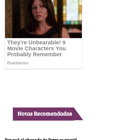
Notas Recomendadas
Por qué el abogado de Petro se reunió