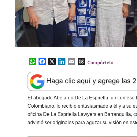
W
F
X
L
E
T
Compártelo
h
a
i
m
h
a
c
n
a
r
t
e
k
i
e
s
b
e
l
a
A
o
d
d
El abogado Abelardo De La Espriella, un confeso 
p
o
I
s
Colombiano, lo recibió entusiasmado a él y a su e
p
k
n
oficina De La Espriella Lawyers en Barranquilla, 
advirtió ser originales para aguzar su visión en es