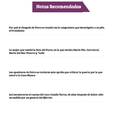
Notas Recomendadas
Por qué el abogado de Petro se reunió con la congresista que investigaba a su jefe,
el Presidente
La mujer que tumbó la lista del Pacto, en la que estaba María Fda. Carrascal,
María del Mar Pizarro y “Lalis
Los opositores de Petro no tuvieron más opción que criticar la puerta por la que
entró a la Casa Blanca
Así encontraron el cuerpo del cura Camilo Torres, 60 años después de haber sido
escondido por un general del Ejército