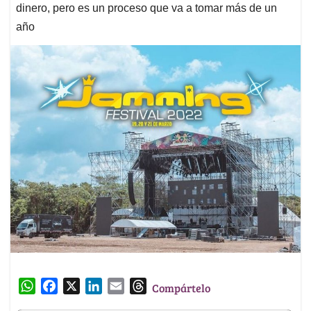
dinero, pero es un proceso que va a tomar más de un
año
W
F
X
L
E
T
Compártelo
h
a
i
m
h