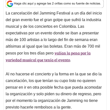
a
c
n
a
r
t
e
k
i
e
La cancelación del Jamming Festival a un día del inicio
s
b
e
l
a
del gran evento fue el gran golpe que sufrió la industria
A
o
d
d
p
o
I
s
musical y de los conciertos en Colombia. Las
p
k
n
expectativas por un evento donde se iban a presentar
más de 100 artistas a lo largo del fin de semana eran
altísimas al igual que las boletas. Eran más de 700 mil
valían la pena por la
pesos por los tres días pero
variedad musical que tenía el evento
.
Al no hacerse el concierto y la forma en la que se dio la
cancelación, los que tenían su cupo listo no quieren
pensar en ir en otra posible fecha que pueda acomodar
la organización y solo piden su dinero de regreso, pero
por el momento la organización de Jamming no tiene
previsto hacerle rembolsos a la gente.