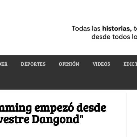
DER
DEPORTES
OPINIÓN
VIDEOS
EDIC
amming empezó desde
lvestre Dangond"