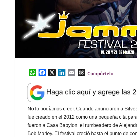
W
F
X
L
E
T
Compártelo
h
a
i
m
h
a
c
n
a
r
t
e
k
i
e
s
b
e
l
a
A
o
d
d
No lo podíamos creer. Cuando anunciaron a Silve
p
o
I
s
fue creado en el 2012 como una pequeña cita par
p
k
n
fueron a Casa Babylon, el rumbeadero de Alejandro 
Bob Marley. El festival creció hasta el punto de c