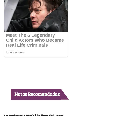
Notas Recomendadas
La mujer que tumbó la lista del Pacto,