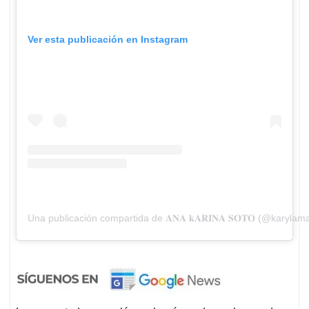
Ver esta publicación en Instagram
Una publicación compartida de 𝐀𝐍𝐀 𝐤𝐀𝐑𝐈𝐍𝐀 𝐒𝐎𝐓𝐎 (@karylam