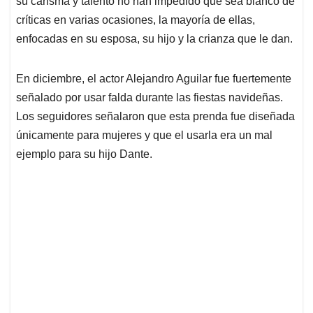
p
o
I
s
su carisma y talento no han impedido que sea blanco de
p
k
n
críticas en varias ocasiones, la mayoría de ellas,
enfocadas en su esposa, su hijo y la crianza que le dan.
En diciembre, el actor Alejandro Aguilar fue fuertemente
señalado por usar falda durante las fiestas navideñas.
Los seguidores señalaron que esta prenda fue diseñada
únicamente para mujeres y que el usarla era un mal
ejemplo para su hijo Dante.