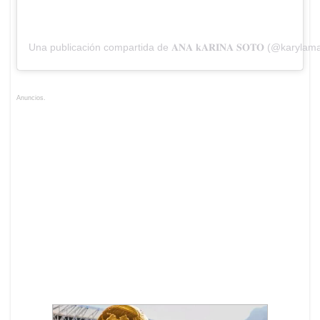
Una publicación compartida de 𝐀𝐍𝐀 𝐤𝐀𝐑𝐈𝐍𝐀 𝐒𝐎𝐓𝐎 (@karylam
Anuncios.