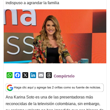
indispuso a agrandar la familia
W
F
X
L
E
T
Compártelo
h
a
i
m
h
a
c
n
a
r
t
e
k
i
e
Ana Karina Soto es una de las presentadoras más
s
b
e
l
a
reconocidas de la televisión colombiana, sin embargo,
A
o
d
d