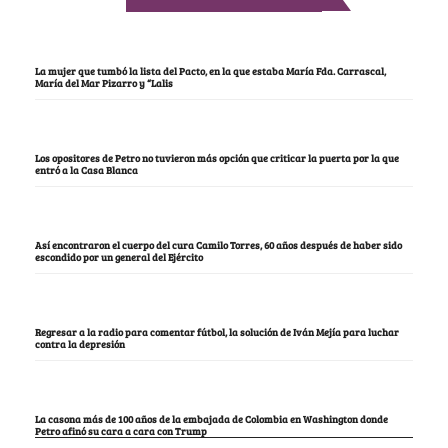
La mujer que tumbó la lista del Pacto, en la que estaba María Fda. Carrascal,
María del Mar Pizarro y “Lalis
Los opositores de Petro no tuvieron más opción que criticar la puerta por la que
entró a la Casa Blanca
Así encontraron el cuerpo del cura Camilo Torres, 60 años después de haber sido
escondido por un general del Ejército
Regresar a la radio para comentar fútbol, la solución de Iván Mejía para luchar
contra la depresión
La casona más de 100 años de la embajada de Colombia en Washington donde
Petro afinó su cara a cara con Trump