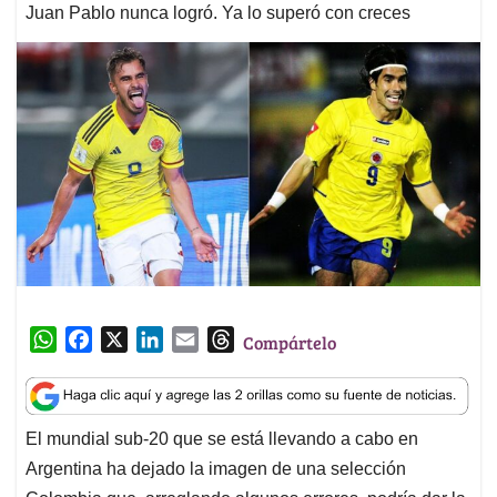
Juan Pablo nunca logró. Ya lo superó con creces
W
F
X
L
E
T
Compártelo
h
a
i
m
h
a
c
n
a
r
t
e
k
i
e
El mundial sub-20 que se está llevando a cabo en
s
b
e
l
a
Argentina ha dejado la imagen de una selección
A
o
d
d