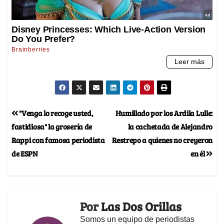
"Venga lo recoge usted,
Humillado por los Ardila Lulle:
fastidiosa" la grosería de
la cachetada de Alejandro
Rappi con famosa periodista
Restrepo a quienes no creyeron
de ESPN
en él
Por
Las Dos Orillas
Somos un equipo de periodistas