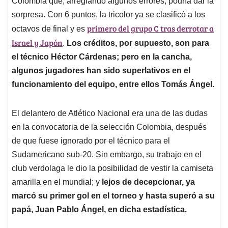
p
o
I
s
Colombia que, arreglando algunos errores, podría dar la
p
k
n
sorpresa. Con 6 puntos, la tricolor ya se clasificó a los
primero del grupo C tras derrotar a
octavos de final y es
Israel y Japón
.
Los créditos, por supuesto, son para
el técnico Héctor Cárdenas; pero en la cancha,
algunos jugadores han sido superlativos en el
funcionamiento del equipo, entre ellos Tomás Ángel.
El delantero de Atlético Nacional era una de las dudas
en la convocatoria de la selección Colombia, después
de que fuese ignorado por el técnico para el
Sudamericano sub-20. Sin embargo, su trabajo en el
club verdolaga le dio la posibilidad de vestir la camiseta
amarilla en el mundial; y
lejos de decepcionar, ya
marcó su primer gol en el torneo y hasta superó a su
papá, Juan Pablo Ángel, en dicha estadística.