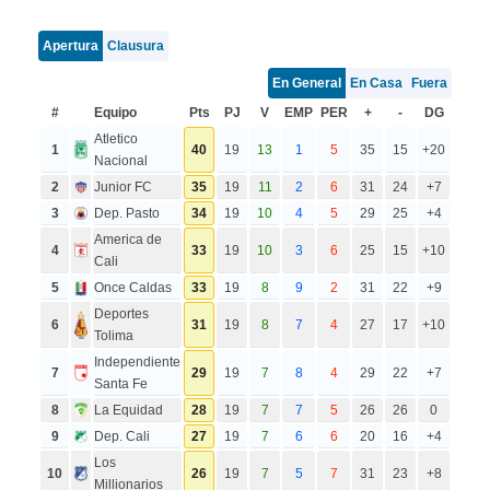
Apertura
Clausura
En General
En Casa
Fuera
#
Equipo
Pts
PJ
V
EMP
PER
+
-
DG
Atletico
1
40
19
13
1
5
35
15
+20
Nacional
2
Junior FC
35
19
11
2
6
31
24
+7
3
Dep. Pasto
34
19
10
4
5
29
25
+4
America de
4
33
19
10
3
6
25
15
+10
Cali
5
Once Caldas
33
19
8
9
2
31
22
+9
Deportes
6
31
19
8
7
4
27
17
+10
Tolima
Independiente
7
29
19
7
8
4
29
22
+7
Santa Fe
8
La Equidad
28
19
7
7
5
26
26
0
9
Dep. Cali
27
19
7
6
6
20
16
+4
Los
10
26
19
7
5
7
31
23
+8
Millionarios