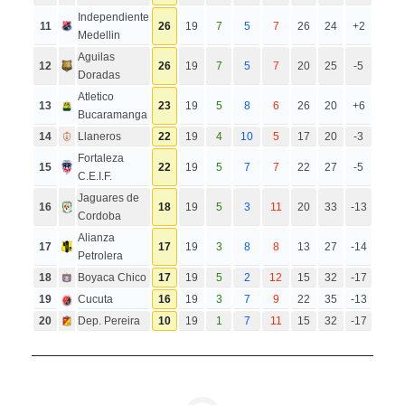
Independiente
11
26
19
7
5
7
26
24
+2
Medellin
Aguilas
12
26
19
7
5
7
20
25
-5
Doradas
Atletico
13
23
19
5
8
6
26
20
+6
Bucaramanga
14
Llaneros
22
19
4
10
5
17
20
-3
Fortaleza
15
22
19
5
7
7
22
27
-5
C.E.I.F.
Jaguares de
16
18
19
5
3
11
20
33
-13
Cordoba
Alianza
17
17
19
3
8
8
13
27
-14
Petrolera
18
Boyaca Chico
17
19
5
2
12
15
32
-17
19
Cucuta
16
19
3
7
9
22
35
-13
20
Dep. Pereira
10
19
1
7
11
15
32
-17