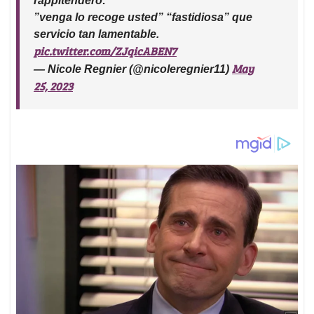
rappitendero:
”venga lo recoge usted” “fastidiosa” que
servicio tan lamentable.
pic.twitter.com/ZJqicABEN7
May
— Nicole Regnier (@nicoleregnier11)
25, 2023