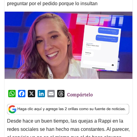
preguntar por el pedido porque lo insultan
W
F
X
L
E
T
Compártelo
h
a
i
m
h
a
c
n
a
r
t
e
k
i
e
Desde hace un buen tiempo, las quejas a Rappi en la
s
b
e
l
a
redes sociales se han hecho mas constantes. Al parecer,
A
o
d
d