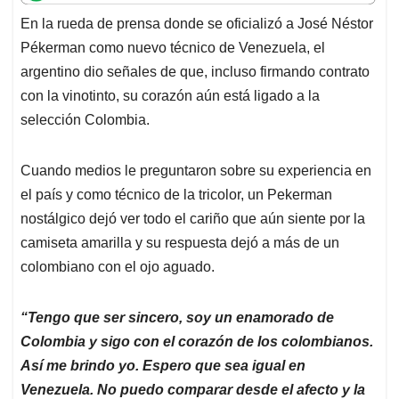
t
e
k
i
e
En la rueda de prensa donde se oficializó a José Néstor
s
b
e
l
a
Pékerman como nuevo técnico de Venezuela, el
A
o
d
d
p
o
I
s
argentino dio señales de que, incluso firmando contrato
p
k
n
con la vinotinto, su corazón aún está ligado a la
selección Colombia.
Cuando medios le preguntaron sobre su experiencia en
el país y como técnico de la tricolor, un Pekerman
nostálgico dejó ver todo el cariño que aún siente por la
camiseta amarilla y su respuesta dejó a más de un
colombiano con el ojo aguado.
“Tengo que ser sincero, soy un enamorado de
Colombia y sigo con el corazón de los colombianos.
Así me brindo yo. Espero que sea igual en
Venezuela. No puedo comparar desde el afecto y la