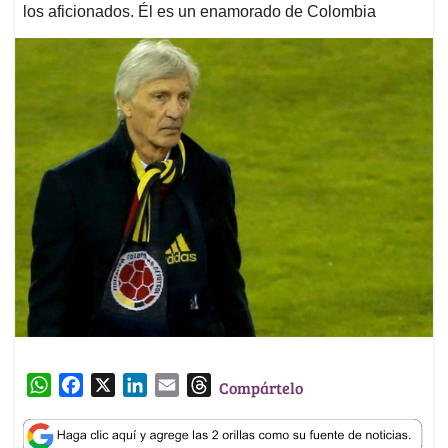
los aficionados. Él es un enamorado de Colombia
W
F
X
L
E
T
Compártelo
h
a
i
m
h
a
c
n
a
r