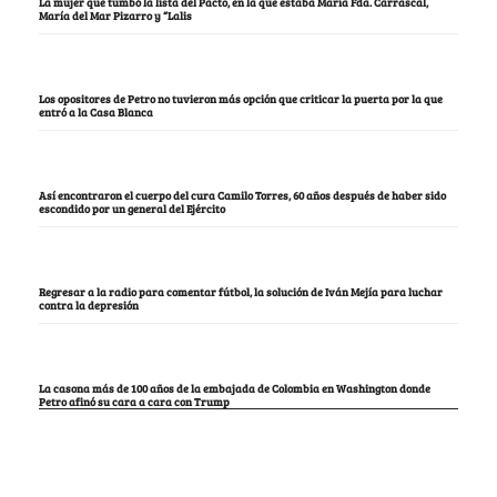
La mujer que tumbó la lista del Pacto, en la que estaba María Fda. Carrascal,
María del Mar Pizarro y “Lalis
Los opositores de Petro no tuvieron más opción que criticar la puerta por la que
entró a la Casa Blanca
Así encontraron el cuerpo del cura Camilo Torres, 60 años después de haber sido
escondido por un general del Ejército
Regresar a la radio para comentar fútbol, la solución de Iván Mejía para luchar
contra la depresión
La casona más de 100 años de la embajada de Colombia en Washington donde
Petro afinó su cara a cara con Trump