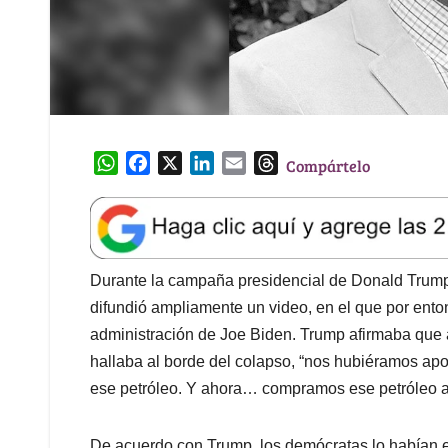
W
F
X
L
E
T
Compártelo
h
a
i
m
h
a
c
n
a
r
t
e
k
i
e
s
b
e
l
a
A
o
d
d
Durante la campaña presidencial de Donald Trump 
p
o
I
s
difundió ampliamente un video, en el que por ento
p
k
n
administración de Joe Biden. Trump afirmaba que 
hallaba al borde del colapso, “nos hubiéramos ap
ese petróleo. Y ahora… compramos ese petróleo a
De acuerdo con Trump, los demócratas lo habían 