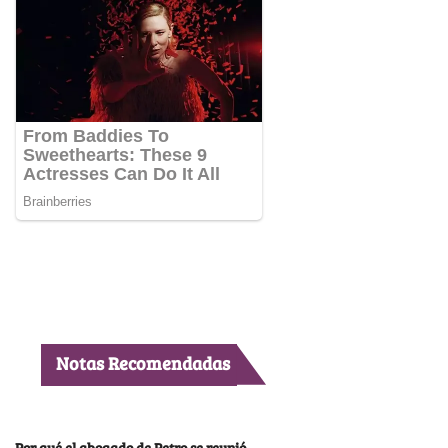
Notas Recomendadas
Por qué el abogado de Petro se reunió