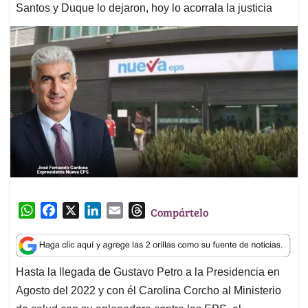
Santos y Duque lo dejaron, hoy lo acorrala la justicia
W
F
X
L
E
T
Compártelo
h
a
i
m
h
a
c
n
a
r
t
e
k
i
e
Hasta la llegada de Gustavo Petro a la Presidencia en
s
b
e
l
a
Agosto del 2022 y con él Carolina Corcho al Ministerio
A
o
d
d