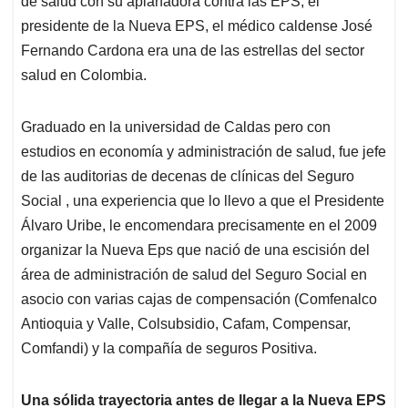
p
o
I
s
de salud con su aplanadora contra las EPS, el
p
k
n
presidente de la Nueva EPS, el médico caldense José
Fernando Cardona era una de las estrellas del sector
salud en Colombia.
Graduado en la universidad de Caldas pero con
estudios en economía y administración de salud, fue jefe
de las auditorias de decenas de clínicas del Seguro
Social , una experiencia que lo llevo a que el Presidente
Álvaro Uribe, le encomendara precisamente en el 2009
organizar la Nueva Eps que nació de una escisión del
área de administración de salud del Seguro Social en
asocio con varias cajas de compensación (Comfenalco
Antioquia y Valle, Colsubsidio, Cafam, Compensar,
Comfandi) y la compañía de seguros Positiva.
Una sólida trayectoria antes de llegar a la Nueva EPS